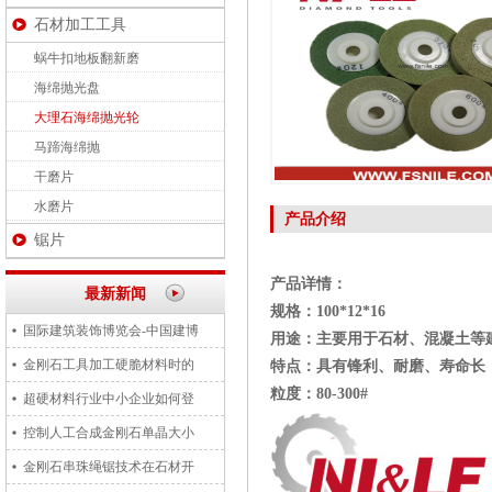
石材加工工具
蜗牛扣地板翻新磨
海绵抛光盘
大理石海绵抛光轮
马蹄海绵抛
干磨片
水磨片
产品介绍
锯片
产品详情：
最新新闻
规格：100*12*16
国际建筑装饰博览会-中国建博
用途：主要用于石材、混凝土等
金刚石工具加工硬脆材料时的
特点：具有锋利、耐磨、寿命长
粒度：80-300#
超硬材料行业中小企业如何登
控制人工合成金刚石单晶大小
金刚石串珠绳锯技术在石材开